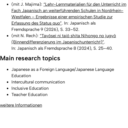
(mit J. Majima):
“Lehr-Lernmaterialien für den Unterricht im
Fach Japanisch an weiterführenden Schulen in Nordrhein-
Westfalen – Ergebnisse einer empirischen Studie zur
Erfassung des Status quo”
. In: Japanisch als
Fremdsprache 9 (2026), S. 33–52.
(mit N. Rech):
“Tayôsei ni taiô shita Nihongo no jugyô
(Binnendifferenzierung im Japanischunterricht)”
.
In: Japanisch als Fremdsprache 8 (2024), S. 25–40.
Main research topics
Japanese as a Foreign Language/Japanese Language
Education
Intercultural communication
Inclusive Education
Teacher Education
weitere Informationen
To top
Created: 16. November 2018 changed: 23. July 2026