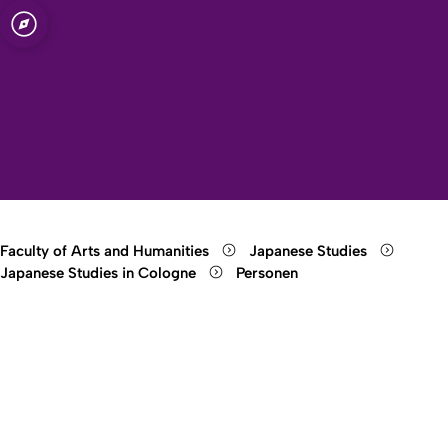
sity of Cologne
logne
udies -
Open quicklink menu
Open search
Open language switch
Close menu
Open menu
Faculty of Arts and Humanities
Japanese Studies
Japanese Studies in Cologne
Personen